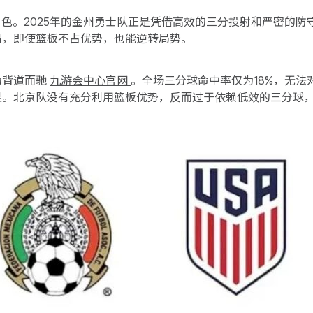
角色。2025年的金州勇士队正是凭借高效的三分投射和严密的
局，即使篮板不占优势，也能逆转局势。
功背道而驰
九游会中心官网
。全场三分球命中率仅为18%，无
显。北京队没有充分利用篮板优势，反而过于依赖低效的三分球