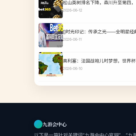
松山英树排名下降，森川升至第四，
2026-06-12
[]时光印记：传承之光——全明星经
2026-06-11
奥利塞：法国战袍儿时梦想，世界杯
2026-06-10
九游会中心
以下是一篇针对关键词“九游会中心官网”、“九