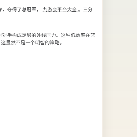
防守，夺得了总冠军，
九游会平台大全
。三分
法对对手构成足够的外线压力。这种低效率在篮
，这显然不是一个明智的策略。