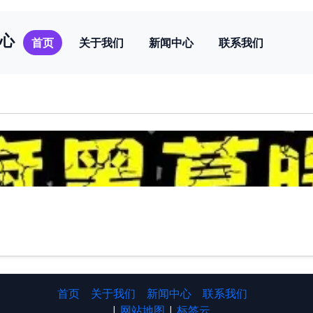
心
首页
关于我们
新闻中心
联系我们
首页
关于我们
新闻中心
联系我们
|
网站地图
|
标签云