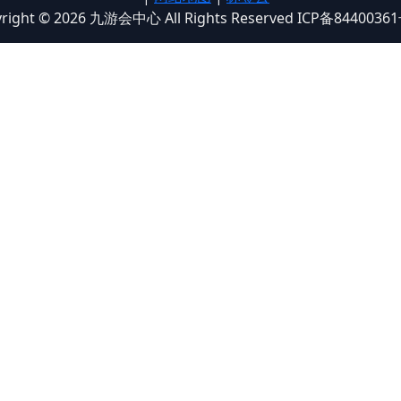
right © 2026 九游会中心 All Rights Reserved ICP备8440036