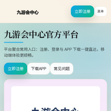
立即注册
菜单
九游会中心官方平台
平台聚合常用入口：注册、登录与 APP 下载一键直达，移
动端体验更顺畅。
立即注册
下载APP
常见问题