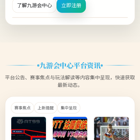
了解九游会中心
立即注册
九游会中心平台资讯
平台公告、赛事焦点与玩法解读等内容集中呈现，快速获取
最新动态。
赛事焦点
上新提醒
集中呈现