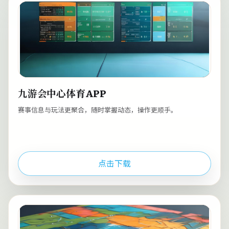
九游会中心体育APP
赛事信息与玩法更聚合，随时掌握动态，操作更顺手。
点击下载