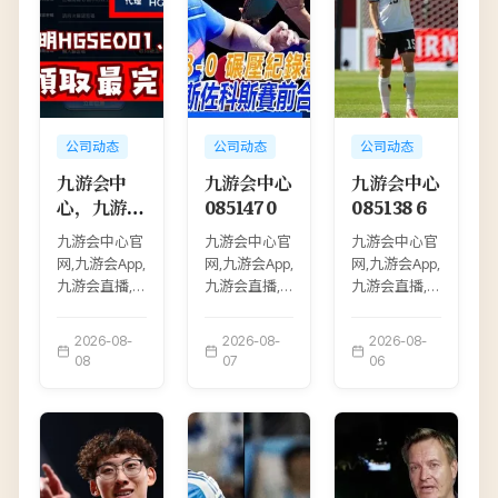
公司动态
公司动态
公司动态
九游会中
九游会中心
九游会中心
心，九游会
085147 0
085138 6
互动，
九游会中心官
九游会中心官
九游会中心官
085201 62
网,九游会App,
网,九游会App,
网,九游会App,
九游会直播,
九游会直播,
九游会直播,
九游会互动,
九游会互动,
九游会互动,
九游会平台,
九游会平台,
九游会平台,
2026-08-
2026-08-
2026-08-
九游会中心，
九游会中心
九游会中心
08
07
06
九游会互动，
085147 0
085138 6
085201 62