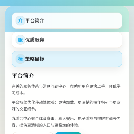
介
平台简介
服
优质服务
标
策略目标
平台简介
完善的服务体系与常见问题中心，帮助新用户更快上手，降低学
习成本。
平台持续优化移动端体验：更快加载、更清楚的操作指引与更友
好的交互细节。
九游会中心聚合体育赛事、真人娱乐、电子游戏与棋牌对战等内
容，提供更清晰的入口与更稳定的体验。